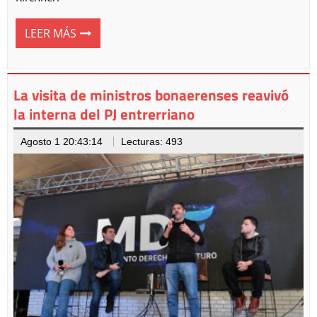
LEER MÁS
La visita de ministros bonaerenses reavivó
la interna del PJ entrerriano
Agosto 1 20:43:14
Lecturas: 493