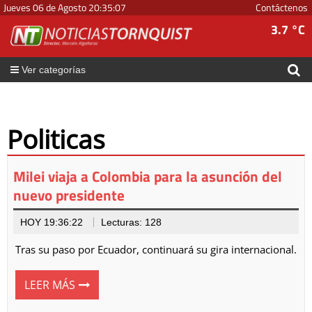
Jueves 06 de Agosto
20
:
35
:
09
Contáctenos
3.7 °C
Ver categorías
Politicas
Milei viaja a Colombia para la asunción del
nuevo presidente
HOY 19:36:22
Lecturas: 128
Tras su paso por Ecuador, continuará su gira internacional.
LEER MÁS