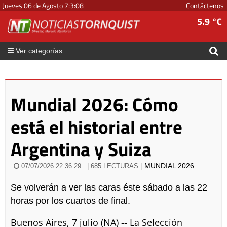
Jueves 06 de Agosto
7
:
3
:
08
Contáctenos
5.9 °C
Ver categorías
Mundial 2026: Cómo
está el historial entre
Argentina y Suiza
MUNDIAL 2026
07/07/2026 22:36:29
| 685 LECTURAS |
Se volverán a ver las caras éste sábado a las 22
horas por los cuartos de final.
Buenos Aires, 7 julio (NA) -- La Selección