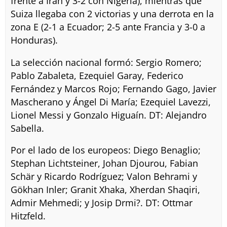
frente a Irán y 3-2 con Nigeria), mientras que
Suiza llegaba con 2 victorias y una derrota en la
zona E (2-1 a Ecuador; 2-5 ante Francia y 3-0 a
Honduras).
La selección nacional formó: Sergio Romero;
Pablo Zabaleta, Ezequiel Garay, Federico
Fernández y Marcos Rojo; Fernando Gago, Javier
Mascherano y Ángel Di María; Ezequiel Lavezzi,
Lionel Messi y Gonzalo Higuaín. DT: Alejandro
Sabella.
Por el lado de los europeos: Diego Benaglio;
Stephan Lichtsteiner, Johan Djourou, Fabian
Schär y Ricardo Rodríguez; Valon Behrami y
Gökhan Inler; Granit Xhaka, Xherdan Shaqiri,
Admir Mehmedi; y Josip Drmi?. DT: Ottmar
Hitzfeld.