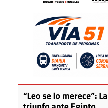
“Leo se lo merece”: L
triunfo ante Egipto