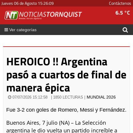
Jueves 06 de Agosto
15
:
26
:
10
Contáctenos
6.5 °C
Ver categorías
HEROICO !! Argentina
pasó a cuartos de final de
manera épica
MUNDIAL 2026
07/07/2026 15:12:58
| 1850 LECTURAS |
Fue 3-2 con goles de Romero, Messi y Fernández.
Buenos Aires, 7 julio (NA) – La Selección
argentina le dio vuelta un partido increíble a