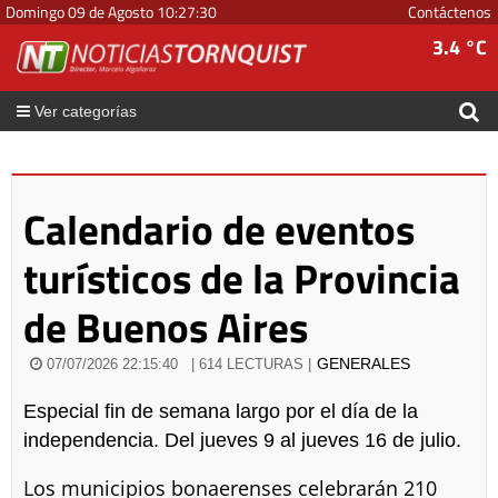
Domingo 09 de Agosto
10
:
27
:
31
Contáctenos
3.4 °C
Ver categorías
Calendario de eventos
turísticos de la Provincia
de Buenos Aires
GENERALES
07/07/2026 22:15:40
| 614 LECTURAS |
Especial fin de semana largo por el día de la
independencia. Del jueves 9 al jueves 16 de julio.
Los municipios bonaerenses celebrarán 210