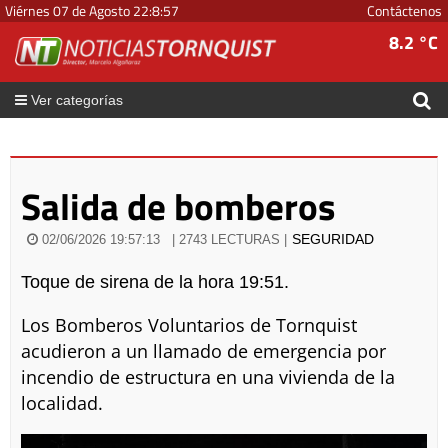
Viérnes 07 de Agosto
22
:
8
:
57
Contáctenos
8.2 °C
Ver categorías
Salida de bomberos
SEGURIDAD
02/06/2026 19:57:13
| 2743 LECTURAS |
Toque de sirena de la hora 19:51.
Los Bomberos Voluntarios de Tornquist
acudieron a un llamado de emergencia por
incendio de estructura en una vivienda de la
localidad.