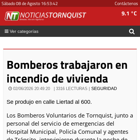
Sábado 08 de Agosto
16
:
53
:
42
Contáctenos
9.1 °C
Ver categorías
Bomberos trabajaron en
incendio de vivienda
SEGURIDAD
02/06/2026 20:49:20
| 3316 LECTURAS |
Se produjo en calle Liertad al 600.
Los Bomberos Voluntarios de Tornquist, junto a
personal del servicio de emergencias del
Hospital Municipal, Policía Comunal y agentes
de Tránsito, intervinieron durante la noche de