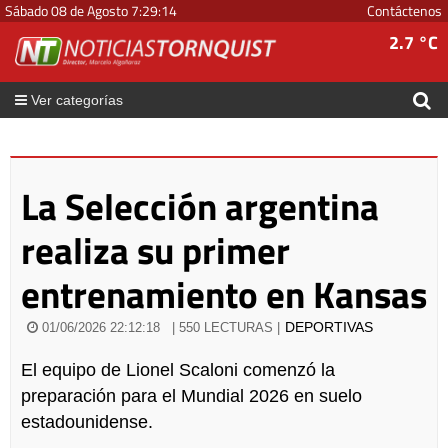
Sábado 08 de Agosto
7
:
29
:
14
Contáctenos
2.7 °C
Ver categorías
La Selección argentina
realiza su primer
entrenamiento en Kansas
DEPORTIVAS
01/06/2026 22:12:18
| 550 LECTURAS |
El equipo de Lionel Scaloni comenzó la
preparación para el Mundial 2026 en suelo
estadounidense.