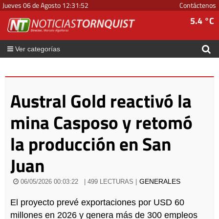
Jueves 06 de Agosto
12
:
31
:
53
Contáctenos
5.4 °C
Ver categorías
Austral Gold reactivó la
mina Casposo y retomó
la producción en San
Juan
GENERALES
06/05/2026 00:03:22
| 499 LECTURAS |
El proyecto prevé exportaciones por USD 60
millones en 2026 y genera más de 300 empleos