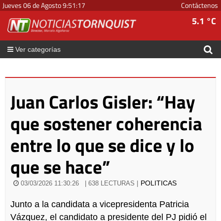
Jueves 06 de Agosto
9
:
51
:
18
Contáctenos
5.1 °C
Ver categorías
Juan Carlos Gisler: “Hay
que sostener coherencia
entre lo que se dice y lo
que se hace”
POLITICAS
03/03/2026 11:30:26
| 638 LECTURAS |
Junto a la candidata a vicepresidenta Patricia
Vázquez, el candidato a presidente del PJ pidió el