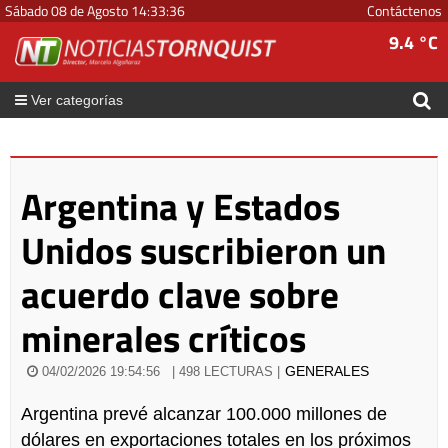
Sábado 08 de Agosto
14
:
33
:
36
Contáctenos
9.4 °C
Ver categorías
Argentina y Estados
Unidos suscribieron un
acuerdo clave sobre
minerales críticos
GENERALES
04/02/2026 19:54:56
| 498 LECTURAS |
Argentina prevé alcanzar 100.000 millones de
dólares en exportaciones totales en los próximos