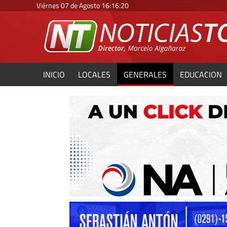
Viérnes 07 de Agosto
16
:
16
:
22
INICIO
LOCALES
GENERALES
EDUCACION