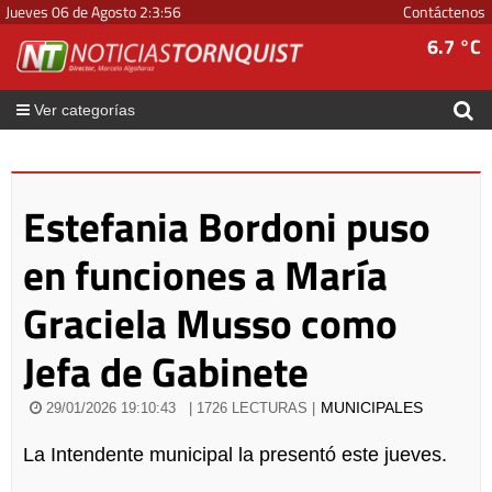
Jueves 06 de Agosto
2
:
3
:
56
Contáctenos
6.7 °C
Ver categorías
Estefania Bordoni puso
en funciones a María
Graciela Musso como
Jefa de Gabinete
MUNICIPALES
29/01/2026 19:10:43
| 1726 LECTURAS |
La Intendente municipal la presentó este jueves.