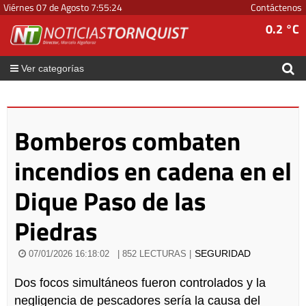
Viérnes 07 de Agosto
7
:
55
:
25
Contáctenos
0.2 °C
Ver categorías
Bomberos combaten
incendios en cadena en el
Dique Paso de las
Piedras
SEGURIDAD
07/01/2026 16:18:02
| 852 LECTURAS |
Dos focos simultáneos fueron controlados y la
negligencia de pescadores sería la causa del