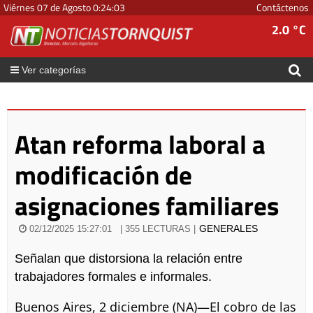
Viérnes 07 de Agosto
0
:
24
:
03
Contáctenos
2.0 °C
Ver categorías
Atan reforma laboral a
modificación de
asignaciones familiares
GENERALES
02/12/2025 15:27:01
| 355 LECTURAS |
Señalan que distorsiona la relación entre
trabajadores formales e informales.
Buenos Aires, 2 diciembre (NA)—El cobro de las