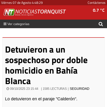
Viérnes 07 de Agosto
4
:
48
:
29
Contáctenos
0.7 °C
Ver categorías
Detuvieron a un
sospechoso por doble
homicidio en Bahía
Blanca
SEGURIDAD
09/10/2025 23:15:44
| 1585 LECTURAS |
Lo detuvieron en el paraje "Calderón".