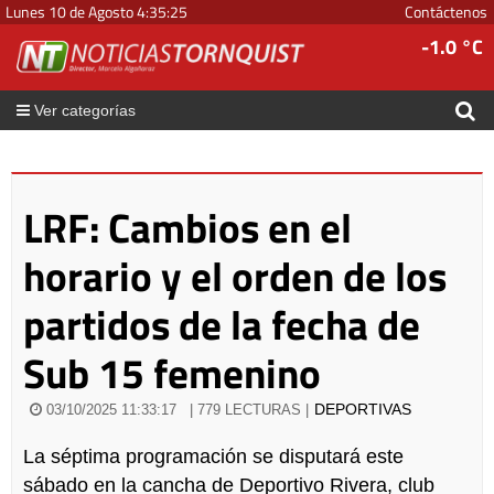
Lunes 10 de Agosto
4
:
35
:
25
Contáctenos
-1.0 °C
Ver categorías
LRF: Cambios en el
horario y el orden de los
partidos de la fecha de
Sub 15 femenino
DEPORTIVAS
03/10/2025 11:33:17
| 779 LECTURAS |
La séptima programación se disputará este
sábado en la cancha de Deportivo Rivera, club