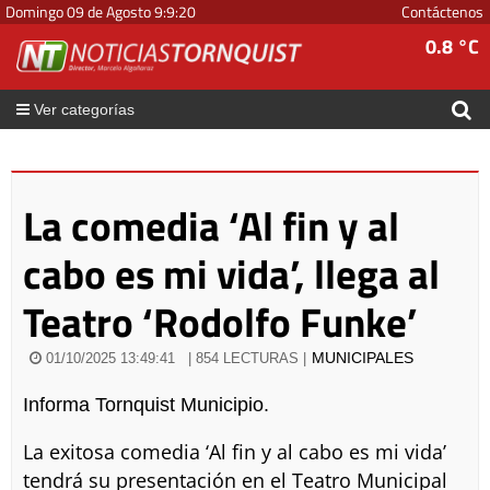
Domingo 09 de Agosto
9
:
9
:
20
Contáctenos
0.8 °C
Ver categorías
La comedia ‘Al fin y al
cabo es mi vida’, llega al
Teatro ‘Rodolfo Funke’
MUNICIPALES
01/10/2025 13:49:41
| 854 LECTURAS |
Informa Tornquist Municipio.
La exitosa comedia ‘Al fin y al cabo es mi vida’
tendrá su presentación en el Teatro Municipal