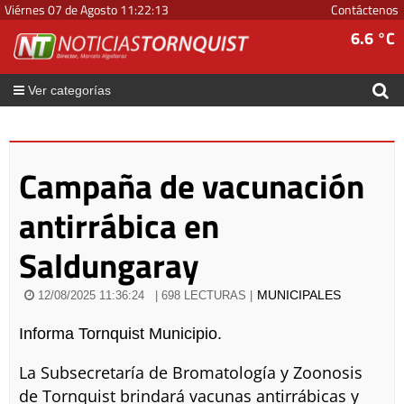
Viérnes 07 de Agosto
11
:
22
:
13
Contáctenos
6.6 °C
Ver categorías
Campaña de vacunación
antirrábica en
Saldungaray
MUNICIPALES
12/08/2025 11:36:24
| 698 LECTURAS |
Informa Tornquist Municipio.
La Subsecretaría de Bromatología y Zoonosis
de Tornquist brindará vacunas antirrábicas y