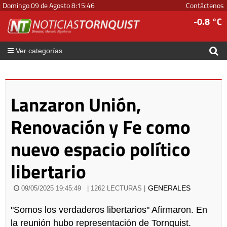
Domingo 09 de Agosto
8
:
15
:
47
Contáctenos
-0.8 °C
Ver categorías
Lanzaron Unión,
Renovación y Fe como
nuevo espacio político
libertario
GENERALES
09/05/2025 19:45:49
| 1262 LECTURAS |
"Somos los verdaderos libertarios" Afirmaron. En
la reunión hubo representación de Tornquist.