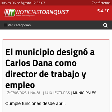
Jueves 06 de Agosto
12
:
35
:
07
Contáctenos
5.4 °C
Ver categorías
El municipio designó a
Carlos Dana como
director de trabajo y
empleo
MUNICIPALES
07/05/2025 11:04:38
| 1413 LECTURAS |
Cumple funciones desde abril.