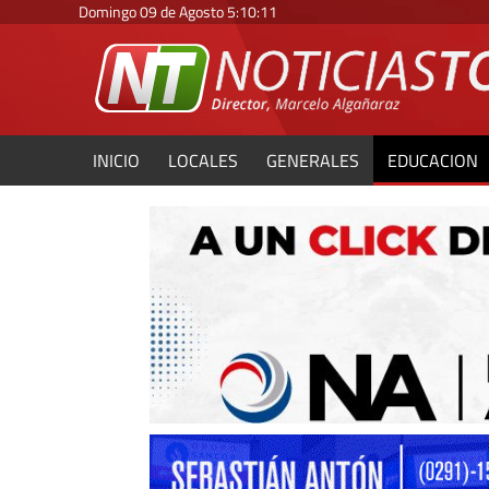
Domingo 09 de Agosto
5
:
10
:
13
INICIO
LOCALES
GENERALES
EDUCACION