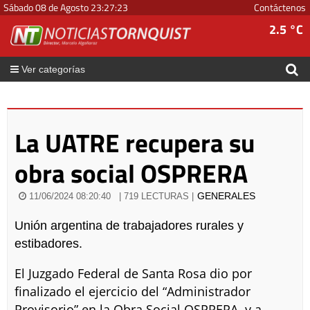
Sábado 08 de Agosto
23
:
27
:
23
Contáctenos
2.5 °C
Ver categorías
La UATRE recupera su
obra social OSPRERA
GENERALES
11/06/2024 08:20:40
| 719 LECTURAS |
Unión argentina de trabajadores rurales y
estibadores.
El Juzgado Federal de Santa Rosa dio por
finalizado el ejercicio del “Administrador
Provisorio” en la Obra Social OSPRERA, y a